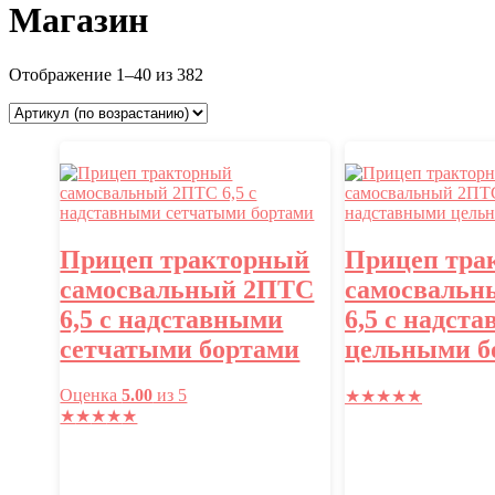
Магазин
Отображение 1–40 из 382
Прицеп тракторный
Прицеп тра
самосвальный 2ПТС
самосвальн
6,5 с надставными
6,5 с надст
сетчатыми бортами
цельными б
Оценка
5.00
из 5
★
★
★
★
★
★
★
★
★
★