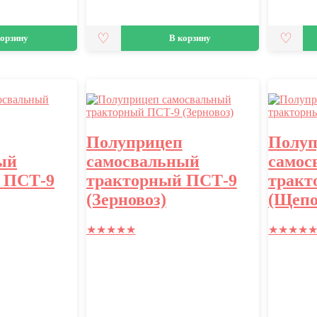
корзину
В корзину
п
Полуприцеп
Полуп
ый
самосвальный
самос
 ПСТ-9
тракторный ПСТ-9
тракт
(Зерновоз)
(Щепо
★
★
★
★
★
★
★
★
★