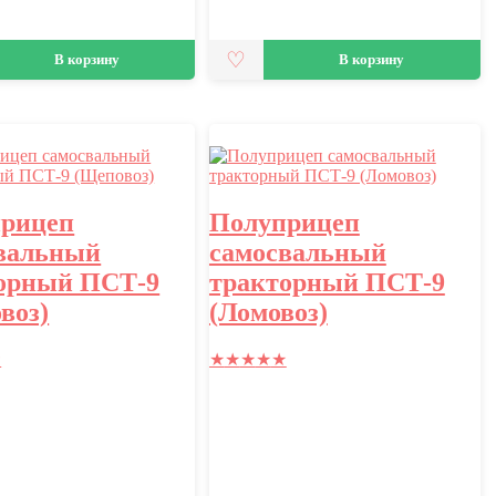
В корзину
В корзину
рицеп
Полуприцеп
вальный
самосвальный
орный ПСТ-9
тракторный ПСТ-9
воз)
(Ломовоз)
★
★
★
★
★
★