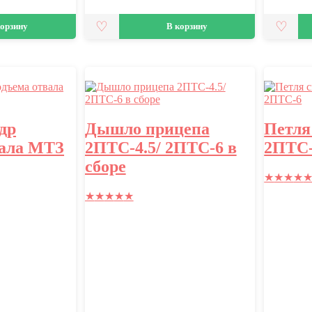
корзину
В корзину
др
Дышло прицепа
Петля
вала МТЗ
2ПТС-4.5/ 2ПТС-6 в
2ПТС-
сборе
★
★
★
★
★
★
★
★
★