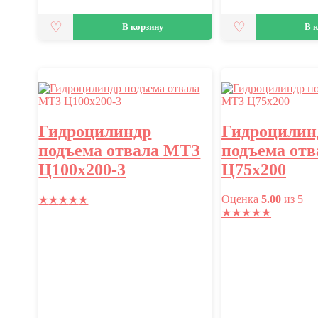
В корзину
В 
Гидроцилиндр
Гидроцилин
подъема отвала МТЗ
подъема от
Ц100х200-3
Ц75х200
Оценка
5.00
из 5
★
★
★
★
★
★
★
★
★
★