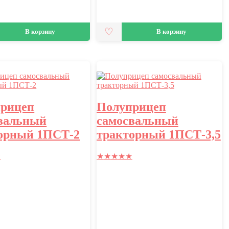
В корзину
В корзину
рицеп
Полуприцеп
вальный
самосвальный
орный 1ПСТ-2
тракторный 1ПСТ-3,5
★
★
★
★
★
★