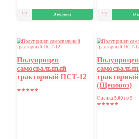
В корзину
В 
Полуприцеп
Полуприце
самосвальный
самосвальн
тракторный ПСТ-12
тракторный
(Щеповоз)
★
★
★
★
★
Оценка
5.00
из 5
★
★
★
★
★