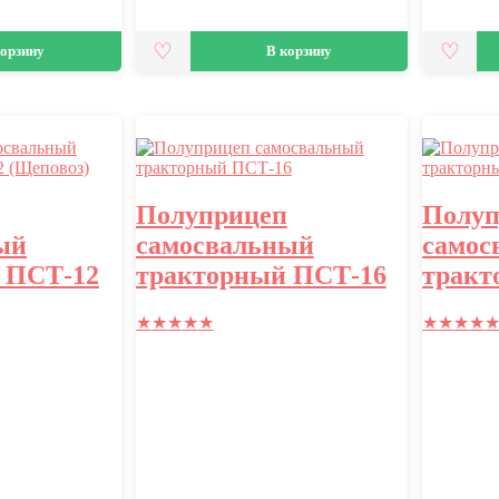
корзину
В корзину
п
Полуприцеп
Полуп
ый
самосвальный
самос
 ПСТ-12
тракторный ПСТ-16
тракт
★
★
★
★
★
★
★
★
★