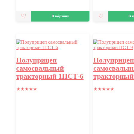
В корзину
В 
Полуприцеп
Полуприце
самосвальный
самосвальн
тракторный 1ПСТ-6
тракторный
★
★
★
★
★
★
★
★
★
★