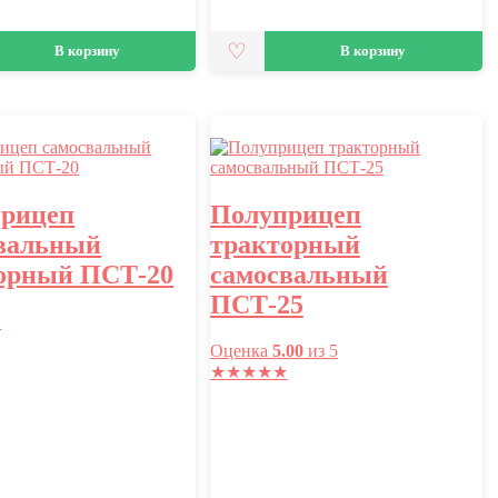
В корзину
В корзину
рицеп
Полуприцеп
вальный
тракторный
орный ПСТ-20
самосвальный
ПСТ-25
★
Оценка
5.00
из 5
★
★
★
★
★