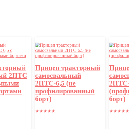
кторный
Прицеп тракторный
Прице
ый 2ПТС
самосвальный
самос
авными
2ПТС-6,5 (не
2ПТС-
ортами
профилированный
(проф
борт)
борт)
★
★
★
★
★
★
★
★
★