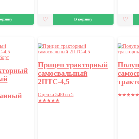
корзину
В корзину
Прицеп тракторный
Полуп
кторный
самосвальный
самос
ый
2ПТС-4,5
тракт
ванный
Оценка
5.00
из 5
★
★
★
★
★
★
★
★
★