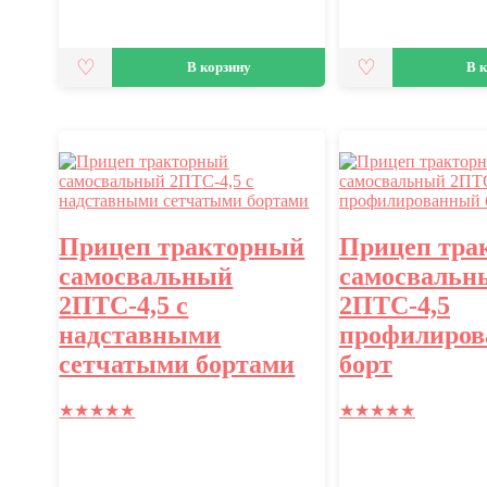
В корзину
В 
Прицеп тракторный
Прицеп тра
самосвальный
самосвальн
2ПТС-4,5 с
2ПТС-4,5
надставными
профилиро
сетчатыми бортами
борт
★
★
★
★
★
★
★
★
★
★