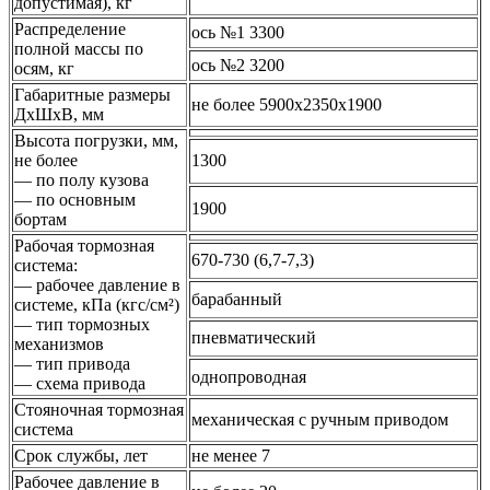
допустимая), кг
Распределение
ось №1 3300
полной массы по
ось №2 3200
осям, кг
Габаритные размеры
не более 5900х2350х1900
ДхШхВ, мм
Высота погрузки, мм,
не более
1300
— по полу кузова
— по основным
1900
бортам
Рабочая тормозная
670-730 (6,7-7,3)
система:
— рабочее давление в
барабанный
системе, кПа (кгс/см²)
— тип тормозных
пневматический
механизмов
— тип привода
однопроводная
— схема привода
Стояночная тормозная
механическая с ручным приводом
система
Срок службы, лет
не менее 7
Рабочее давление в