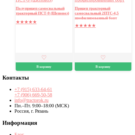
Полуприцеп самосвальный
Прицеп тракторный
тракторный ПСТ-9 (Щеповоз)
самосвальный 2ПТС-4,5
профилированный борт
★
★
★
★
★
★
★
★
★
★
В корзину
В корзину
Контакты
+7 (915) 633-64-61
+7 (906) 669-50-58
info@tractorok.ru
Пн.–Пт. 9:00–18:00 (МСК)
Россия, г. Рязань
Информация
Блог