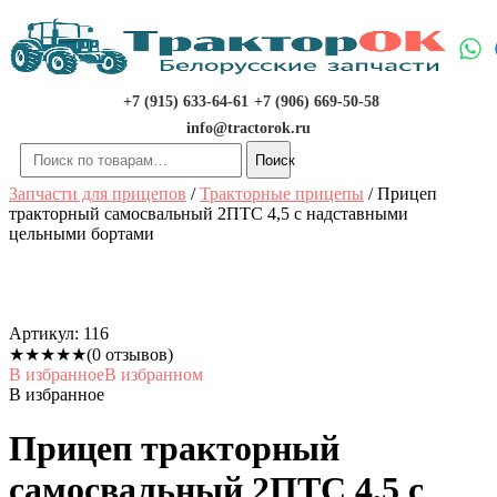
Перейти
к
содержимому
+7 (915) 633-64-61
+7 (906) 669-50-58
info@tractorok.ru
Искать:
Поиск
Запчасти для прицепов
/
Тракторные прицепы
/ Прицеп
тракторный самосвальный 2ПТС 4,5 с надставными
цельными бортами
Артикул:
116
★
★
★
★
★
(0 отзывов)
В избранное
В избранном
В избранное
Прицеп тракторный
самосвальный 2ПТС 4,5 с