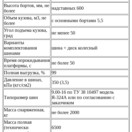
Высота бортов, мм, не
надставных 600
более
Объем кузова, м3, не
с основными бортами 5,5
более
Угол подъема кузова,
не менее 50
град
Варианты
комплектования
шина + диск колесный
шинами
Время опрокидывания
не более 50
платформы, с
Полная выгрузка, %
99
Давление в шинах,
350 (3,5)
кПа (кгс/см2)
9.00-16
по ТУ 38 10497 модель
Типоразмер шин
Я-324А или по согласованию с
заказчиком
Масса снаряженная,
не более 2000
кг
Масса полная
(технически
6500