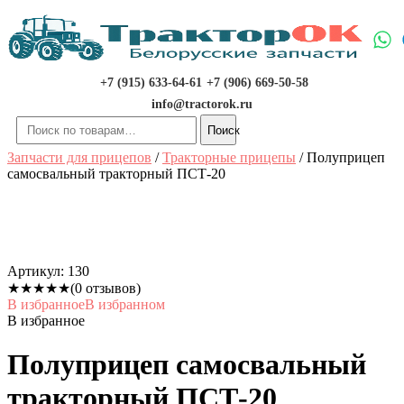
Перейти
к
содержимому
+7 (915) 633-64-61
+7 (906) 669-50-58
info@tractorok.ru
Искать:
Поиск
Запчасти для прицепов
/
Тракторные прицепы
/ Полуприцеп
самосвальный тракторный ПСТ-20
Артикул:
130
★
★
★
★
★
(0 отзывов)
В избранное
В избранном
В избранное
Полуприцеп самосвальный
тракторный ПСТ-20