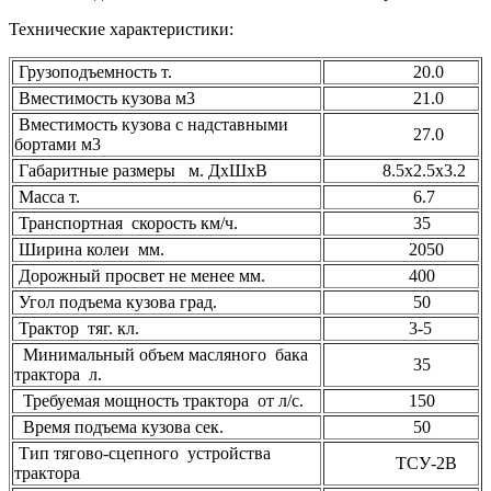
Технические характеристики:
Грузоподъемность т.
20.0
Вместимость кузова м3
21.0
Вместимость кузова с надставными
27.0
бортами м3
Габаритные размеры м. ДхШхВ
8.5х2.5х3.2
Масса т.
6.7
Транспортная скорость км/ч.
35
Ширина колеи мм.
2050
Дорожный просвет не менее мм.
400
Угол подъема кузова град.
50
Трактор тяг. кл.
3-5
Минимальный объем масляного бака
35
трактора л.
Требуемая мощность трактора от л/с.
150
Время подъема кузова сек.
50
Тип тягово-сцепного устройства
ТСУ-2В
трактора