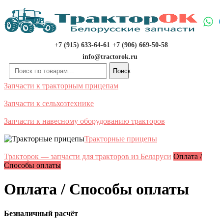
Перейти
к
содержимому
+7 (915) 633-64-61
+7 (906) 669-50-58
info@tractorok.ru
Искать:
Поиск
Запчасти к тракторным прицепам
Запчасти к сельхозтехнике
Запчасти к навесному оборудованию тракторов
Тракторные прицепы
Тракторок — запчасти для тракторов из Беларуси
Оплата /
Способы оплаты
Оплата / Способы оплаты
Безналичный расчёт