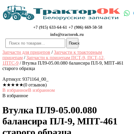
Перейти
к
содержимому
+7 (915) 633-64-61
+7 (906) 669-50-58
info@tractorok.ru
Искать:
Поиск
Запчасти для прицепов
/
Запчасти к тракторным
прицепам
/
Запчасти к прицепам ПСТ-9, ПСТ-12,
1ПТС-9
/ Втулка ПЛ9-05.00.080 балансира ПЛ-9, МПТ-461
старого образца
Артикул:
9371164_00_
★
★
★
★
★
(0 отзывов)
В избранное
В избранном
В избранное
Втулка ПЛ9-05.00.080
балансира ПЛ-9, МПТ-461
старого образца