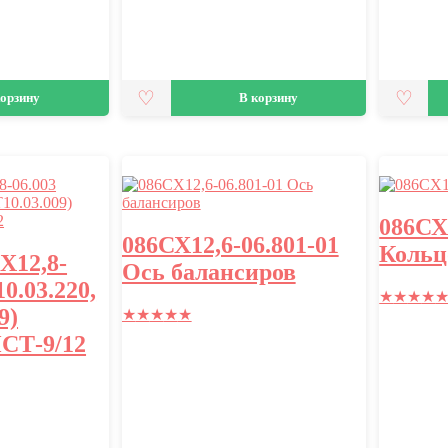
корзину
В корзину
086СХ
086СХ12,6-06.801-01
Кольц
Х12,8-
Ось балансиров
0.03.220,
★
★
★
★
9)
★
★
★
★
★
СТ-9/12