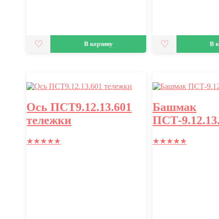
В корзину
В 
Ось ПСТ9.12.13.601
Башмак
тележки
ПСТ-9.12.13
★
★
★
★
★
★
★
★
★
★