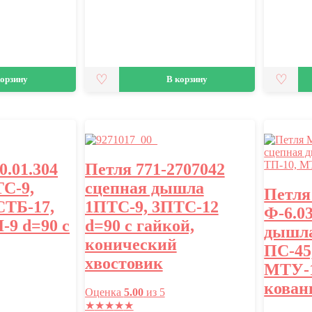
корзину
В корзину
.01.304
Петля 771-2707042
С-9,
сцепная дышла
Петл
СТБ-17,
1ПТС-9, 3ПТС-12
Ф-6.03
-9 d=90 с
d=90 с гайкой,
дышла
конический
ПС-45
хвостовик
МТУ-1
кован
Оценка
5.00
из 5
★
★
★
★
★