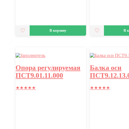
В корзину
В 
Опора регулируемая
Балка оси
ПСТ9.01.11.000
ПСТ9.12.13.
★
★
★
★
★
★
★
★
★
★