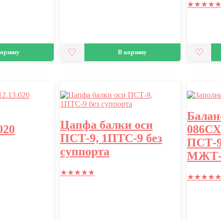
★
★
★
★
корзину
В корзину
Балан
Цапфа балки оси
020
086СХ
ПСТ-9, 1ПТС-9 без
ПСТ-9
суппорта
МЖТ-Ф
★
★
★
★
★
★
★
★
★