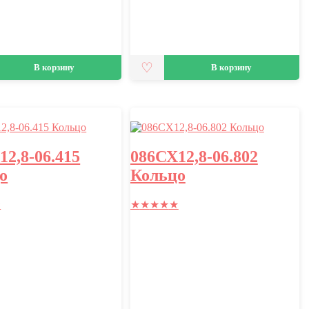
В корзину
В корзину
12,8-06.415
086СХ12,8-06.802
о
Кольцо
★
★
★
★
★
★