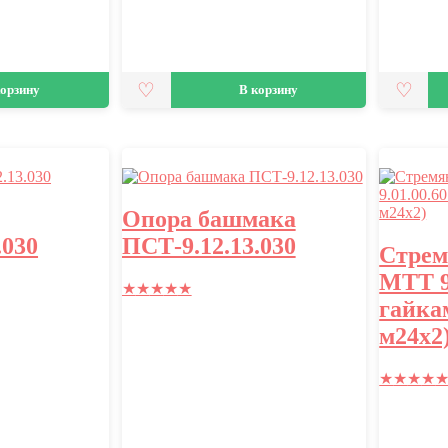
корзину
В корзину
Опора башмака
.030
ПСТ-9.12.13.030
Стрем
МТТ 9.
★
★
★
★
★
гайкам
м24х2
★
★
★
★