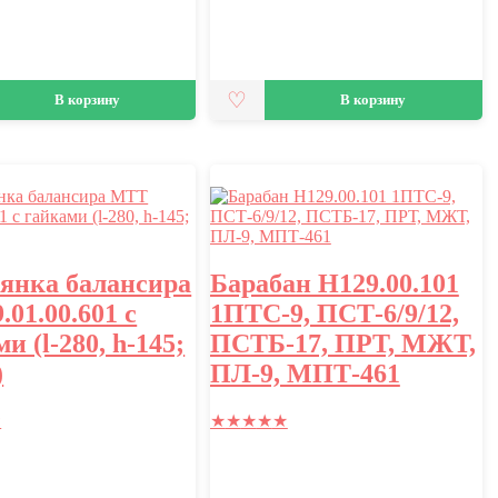
В корзину
В корзину
янка балансира
Барабан Н129.00.101
01.00.601 с
1ПТС-9, ПСТ-6/9/12,
и (l-280, h-145;
ПСТБ-17, ПРТ, МЖТ,
)
ПЛ-9, МПТ-461
★
★
★
★
★
★