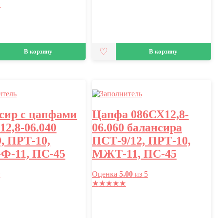
★
В корзину
В корзину
сир с цапфами
Цапфа 086СХ12,8-
12,8-06.040
06.060 балансира
, ПРТ-10,
ПСТ-9/12, ПРТ-10,
-11, ПС-45
МЖТ-11, ПС-45
Оценка
5.00
из 5
★
★
★
★
★
★