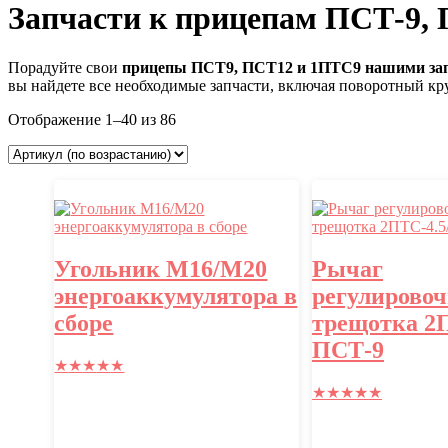
Запчасти к прицепам ПСТ-9,
Порадуйте свои
прицепы ПСТ9, ПСТ12 и 1ПТС9 нашими за
вы найдете все необходимые запчасти, включая поворотный круг
Отображение 1–40 из 86
Угольник М16/М20
Рычаг
энергоаккумулятора в
регулирово
сборе
трещотка 2П
ПСТ-9
★
★
★
★
★
★
★
★
★
★