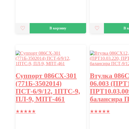
В корзину
В 
Суппорт 086СХ-301
Втулка 086С
(771Б-3502014)
06.003 (ПРТ1
ПСТ-6/9/12, 1ПТС-9,
ПРТ10.03.00
ПЛ-9, МПТ-461
балансира П
★
★
★
★
★
★
★
★
★
★