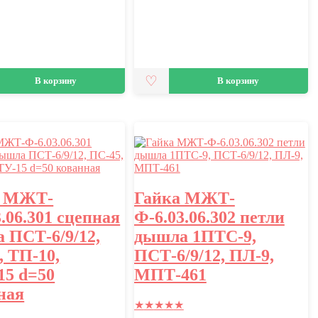
В корзину
В корзину
я МЖТ-
Гайка МЖТ-
.06.301 сцепная
Ф-6.03.06.302 петли
 ПСТ-6/9/12,
дышла 1ПТС-9,
, ТП-10,
ПСТ-6/9/12, ПЛ-9,
5 d=50
МПТ-461
ная
★
★
★
★
★