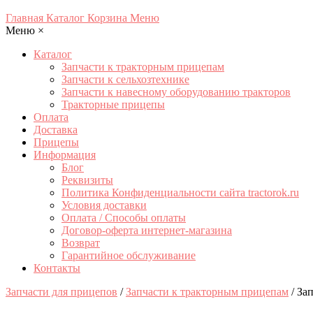
Главная
Каталог
Корзина
Меню
Меню
×
Каталог
Запчасти к тракторным прицепам
Запчасти к сельхозтехнике
Запчасти к навесному оборудованию тракторов
Тракторные прицепы
Оплата
Доставка
Прицепы
Информация
Блог
Реквизиты
Политика Конфиденциальности сайта tractorok.ru
Условия доставки
Оплата / Способы оплаты
Договор-оферта интернет-магазина
Возврат
Гарантийное обслуживание
Контакты
Запчасти для прицепов
/
Запчасти к тракторным прицепам
/ За