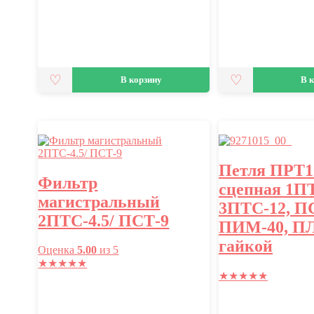
В корзину
В 
Петля ПРТ10
Фильтр
сцепная 1ПТ
магистральный
3ПТС-12, П
2ПТС-4.5/ ПСТ-9
ПИМ-40, ПЛ
гайкой
Оценка
5.00
из 5
★
★
★
★
★
★
★
★
★
★