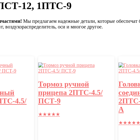
 ПСТ-12, 1ПТС-9
пчастями!
Мы предлагаем надежные детали, которые обеспечат 
, воздухораспределитель, оси и многое другое.
Тормоз ручной
Голов
чный
прицепа 2ПТС-4.5/
соеди
ТС-4.5/
ПСТ-9
2ПТС-
А
★
★
★
★
★
★
★
★
★