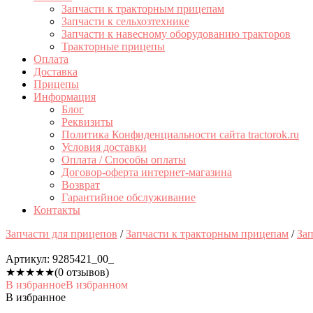
Запчасти к тракторным прицепам
Запчасти к сельхозтехнике
Запчасти к навесному оборудованию тракторов
Тракторные прицепы
Оплата
Доставка
Прицепы
Информация
Блог
Реквизиты
Политика Конфиденциальности сайта tractorok.ru
Условия доставки
Оплата / Способы оплаты
Договор-оферта интернет-магазина
Возврат
Гарантийное обслуживание
Контакты
Запчасти для прицепов
/
Запчасти к тракторным прицепам
/
За
Артикул:
9285421_00_
★
★
★
★
★
(0 отзывов)
В избранное
В избранном
В избранное