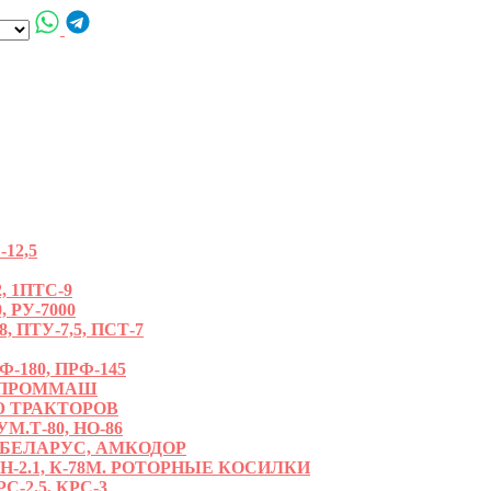
12,5
, 1ПТС-9
, РУ-7000
ПТУ-7,5, ПСТ-7
180, ПРФ-145
РОПРОММАШ
 ТРАКТОРОВ
.Т-80, НО-86
 БЕЛАРУС, АМКОДОР
РН-2.1, К-78М. РОТОРНЫЕ КОСИЛКИ
С-2.5, КРС-3