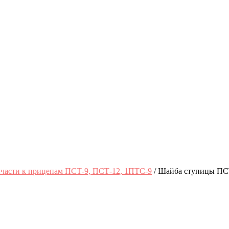
пчасти к прицепам ПСТ-9, ПСТ-12, 1ПТС-9
/ Шайба ступицы ПС