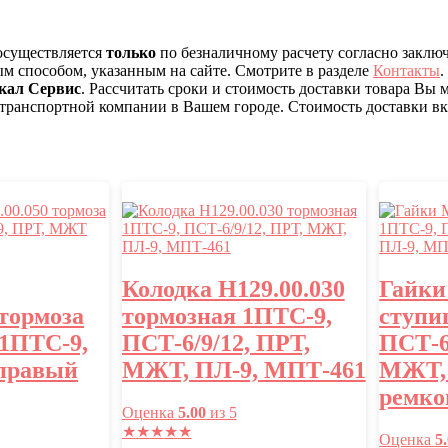
 осуществляется
только
по безналичному расчету согласно заклю
ым способом, указанным на сайте. Смотрите в разделе
Контакты
.
кал Сервис
. Рассчитать сроки и стоимость доставки товара Вы
 транспортной компании в Вашем городе. Стоимость доставки вкл
Колодка Н129.00.030
Гайки
 тормоза
тормозная 1ПТС-9,
ступи
 1ПТС-9,
ПСТ-6/9/12, ПРТ,
ПСТ-6
правый
МЖТ, ПЛ-9, МПТ-461
МЖТ, 
ремко
Оценка
5.00
из 5
★
★
★
★
★
Оценка
5