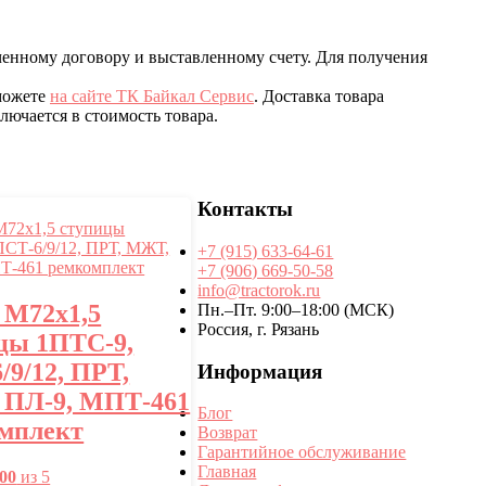
ченному договору и выставленному счету. Для получения
 можете
на сайте ТК Байкал Сервис
. Доставка товара
ючается в стоимость товара.
Контакты
+7 (915) 633-64-61
+7 (906) 669-50-58
info@tractorok.ru
 М72х1,5
Пн.–Пт. 9:00–18:00 (МСК)
Россия, г. Рязань
цы 1ПТС-9,
/9/12, ПРТ,
Информация
ПЛ-9, МПТ-461
Блог
мплект
Возврат
Гарантийное обслуживание
Главная
.00
из 5