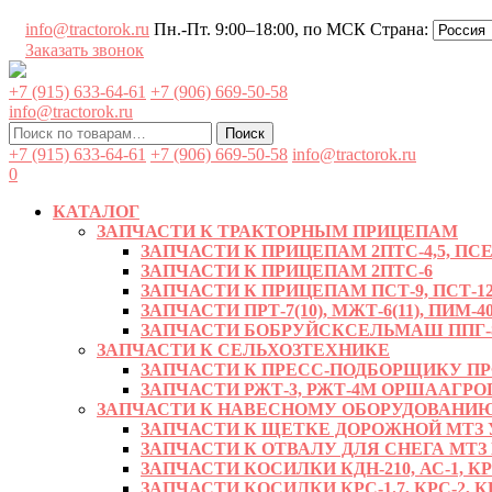
Перейти
info@tractorok.ru
Пн.-Пт. 9:00–18:00, по МСК
Страна:
к
Заказать звонок
содержимому
+7 (915) 633-64-61
+7 (906) 669-50-58
info@tractorok.ru
Искать:
Поиск
+7 (915) 633-64-61
+7 (906) 669-50-58
info@tractorok.ru
0
КАТАЛОГ
ЗАПЧАСТИ К ТРАКТОРНЫМ ПРИЦЕПАМ
ЗАПЧАСТИ К ПРИЦЕПАМ 2ПТС-4,5, ПСЕ-
ЗАПЧАСТИ К ПРИЦЕПАМ 2ПТС-6
ЗАПЧАСТИ К ПРИЦЕПАМ ПСТ-9, ПСТ-12
ЗАПЧАСТИ ПРТ-7(10), МЖТ-6(11), ПИМ-40
ЗАПЧАСТИ БОБРУЙСКСЕЛЬМАШ ППГ-8, 
ЗАПЧАСТИ К СЕЛЬХОЗТЕХНИКЕ
ЗАПЧАСТИ К ПРЕСС-ПОДБОРЩИКУ ПРФ-
ЗАПЧАСТИ РЖТ-3, РЖТ-4М ОРШААГ
ЗАПЧАСТИ К НАВЕСНОМУ ОБОРУДОВАНИЮ
ЗАПЧАСТИ К ЩЕТКЕ ДОРОЖНОЙ МТЗ УМ
ЗАПЧАСТИ К ОТВАЛУ ДЛЯ СНЕГА МТЗ
ЗАПЧАСТИ КОСИЛКИ КДН-210, АС-1, К
ЗАПЧАСТИ КОСИЛКИ КРС-1.7, КРС-2, КР