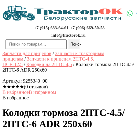
Перейти
к
содержимому
+7 (915) 633-64-61
+7 (906) 669-50-58
info@tractorok.ru
Искать:
Поиск
Запчасти для прицепов
/
Запчасти к тракторным
прицепам
/
Запчасти к прицепам 2ПТС-4,5,
ПСЕ-12,5
/
Колодки на 2ПТС-4,5
/ Колодки тормоза 2ПТС-4.5/
2ПТС-6 ADR 250х60
Артикул:
9255340_00_
★
★
★
★
★
(0 отзывов)
В избранное
В избранном
В избранное
Колодки тормоза 2ПТС-4.5/
2ПТС-6 ADR 250х60