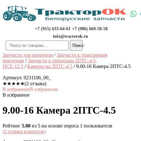
Перейти
к
содержимому
+7 (915) 633-64-61
+7 (906) 669-50-58
info@tractorok.ru
Искать:
Поиск
Запчасти для прицепов
/
Запчасти к тракторным
прицепам
/
Запчасти к прицепам 2ПТС-4,5,
ПСЕ-12,5
/
Камеры на 2ПТС-4,5
/ 9.00-16 Камера 2ПТС-4.5
Артикул:
9231106_00_
★
★
★
★
★
(2 отзыва)
В избранное
В избранном
В избранное
9.00-16 Камера 2ПТС-4.5
Рейтинг
5.00
из 5 на основе опроса
1
пользователя
(
2
отзыва клиентов)