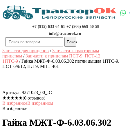
Перейти
к
содержимому
+7 (915) 633-64-61
+7 (906) 669-50-58
info@tractorok.ru
Искать:
Поиск
Запчасти для прицепов
/
Запчасти к тракторным
прицепам
/
Запчасти к прицепам ПСТ-9, ПСТ-12,
1ПТС-9
/ Гайка МЖТ-Ф-6.03.06.302 петли дышла 1ПТС-9,
ПСТ-6/9/12, ПЛ-9, МПТ-461
Артикул:
9271023_00_-С
★
★
★
★
★
(0 отзывов)
В избранное
В избранном
В избранное
Гайка МЖТ-Ф-6.03.06.302