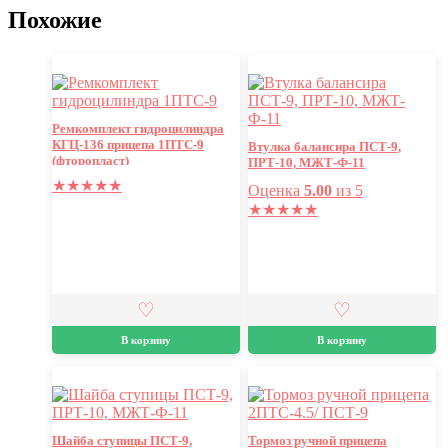
Похожие
Ремкомплект гидроцилиндра
КГЦ-136 прицепа 1ПТС-9
Втулка балансира ПСТ-9,
(фторопласт)
ПРТ-10, МЖТ-Ф-11
★
★
★
★
★
Оценка
5.00
из 5
★
★
★
★
★
В корзину
В корзину
Шайба ступицы ПСТ-9,
Тормоз ручной прицепа