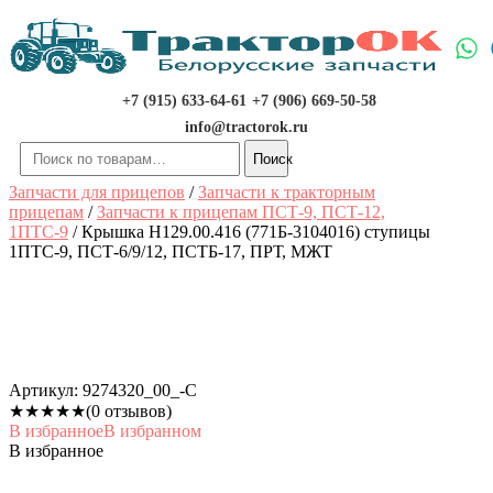
Перейти
к
содержимому
+7 (915) 633-64-61
+7 (906) 669-50-58
info@tractorok.ru
Искать:
Поиск
Запчасти для прицепов
/
Запчасти к тракторным
прицепам
/
Запчасти к прицепам ПСТ-9, ПСТ-12,
1ПТС-9
/ Крышка Н129.00.416 (771Б-3104016) ступицы
1ПТС-9, ПСТ-6/9/12, ПСТБ-17, ПРТ, МЖТ
Артикул:
9274320_00_-С
★
★
★
★
★
(0 отзывов)
В избранное
В избранном
В избранное