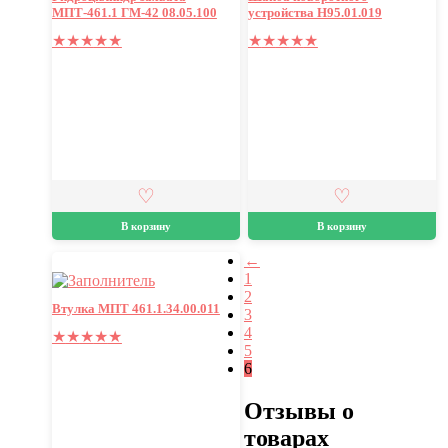
МПТ-461.1 ГМ-42 08.05.100
устройства Н95.01.019
★
★
★
★
★
★
★
★
★
★
В корзину
В корзину
←
1
2
Втулка МПТ 461.1.34.00.011
3
4
★
★
★
★
★
5
6
Отзывы о
товарах