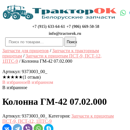
Перейти
к
содержимому
+7 (915) 633-64-61
+7 (906) 669-50-58
info@tractorok.ru
Искать:
Поиск
Запчасти для прицепов
/
Запчасти к тракторным
прицепам
/
Запчасти к прицепам ПСТ-9, ПСТ-12,
1ПТС-9
/ Колонна ГМ-42 07.02.000
Артикул:
9373003_00_
★
★
★
★
★
(1 отзыв)
В избранное
В избранном
В избранное
Колонна ГМ-42 07.02.000
Артикул:
9373003_00_
Категория:
Запчасти к прицепам
ПСТ-9, ПСТ-12, 1ПТС-9