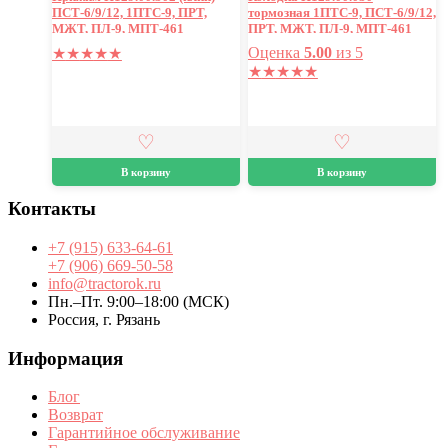
ПСТ-6/9/12, 1ПТС-9, ПРТ,
тормозная 1ПТС-9, ПСТ-6/9/12,
МЖТ, ПЛ-9, МПТ-461
ПРТ, МЖТ, ПЛ-9, МПТ-461
Оценка
5.00
из 5
★
★
★
★
★
★
★
★
★
★
В корзину
В корзину
Контакты
+7 (915) 633-64-61
+7 (906) 669-50-58
info@tractorok.ru
Пн.–Пт. 9:00–18:00 (МСК)
Россия, г. Рязань
Информация
Блог
Возврат
Гарантийное обслуживание