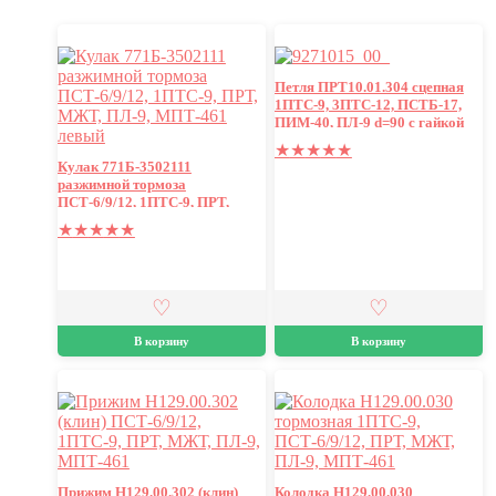
Петля ПРТ10.01.304 сцепная
1ПТС-9, 3ПТС-12, ПСТБ-17,
ПИМ-40, ПЛ-9 d=90 с гайкой
★
★
★
★
★
Кулак 771Б-3502111
разжимной тормоза
ПСТ-6/9/12, 1ПТС-9, ПРТ,
МЖТ, ПЛ-9, МПТ-461 левый
★
★
★
★
★
В корзину
В корзину
Прижим Н129.00.302 (клин)
Колодка Н129.00.030