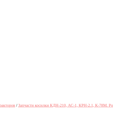
ракторов
/
Запчасти косилки КДН-210, АС-1, КРН-2.1, К-78М. Р