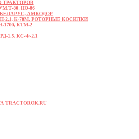
 ТРАКТОРОВ
.Т-80, НО-86
 БЕЛАРУС, АМКОДОР
РН-2.1, К-78М. РОТОРНЫЕ КОСИЛКИ
-1700, КТМ-2
-1.5, КС-Ф-2.1
А TRACTOROK.RU