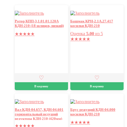
Ротор КПП-3,1.01.01.120А
Башмак КРН-2.1А.27.417
КДН-210 (18 шлицов, низкий)
косилки КДН-210
Оценка
5.00
из 5
★
★
★
★
★
★
★
★
★
★
В корзину
В корзину
Вал КДН-04.657, КДН-04.601
Брус режущий КДН-04.000
горизонтальный ведущий
косилки КДН-210
редуктора КДН-210 (420мм)
★
★
★
★
★
★
★
★
★
★