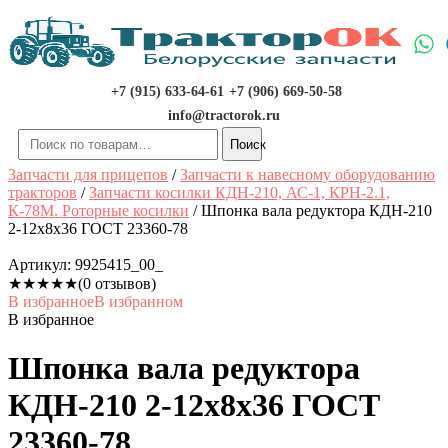
Перейти
к
содержимому
+7 (915) 633-64-61
+7 (906) 669-50-58
info@tractorok.ru
Искать:
Поиск
Запчасти для прицепов
/
Запчасти к навесному оборудованию
тракторов
/
Запчасти косилки КДН-210, АС-1, КРН-2.1,
К-78М. Роторные косилки
/ Шпонка вала редуктора КДН-210
2-12х8х36 ГОСТ 23360-78
Артикул:
9925415_00_
★
★
★
★
★
(0 отзывов)
В избранное
В избранном
В избранное
Шпонка вала редуктора
КДН-210 2-12х8х36 ГОСТ
23360-78