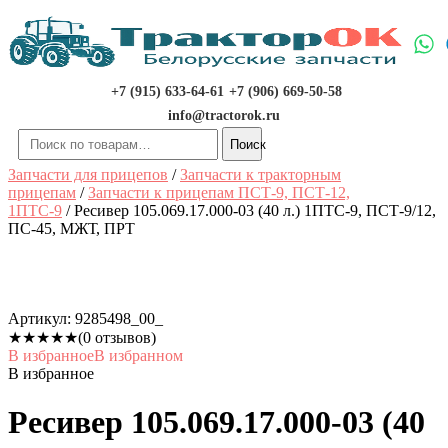
Перейти
к
содержимому
+7 (915) 633-64-61
+7 (906) 669-50-58
info@tractorok.ru
Искать:
Поиск
Запчасти для прицепов
/
Запчасти к тракторным
прицепам
/
Запчасти к прицепам ПСТ-9, ПСТ-12,
1ПТС-9
/ Ресивер 105.069.17.000-03 (40 л.) 1ПТС-9, ПСТ-9/12,
ПС-45, МЖТ, ПРТ
Артикул:
9285498_00_
★
★
★
★
★
(0 отзывов)
В избранное
В избранном
В избранное
Ресивер 105.069.17.000-03 (40