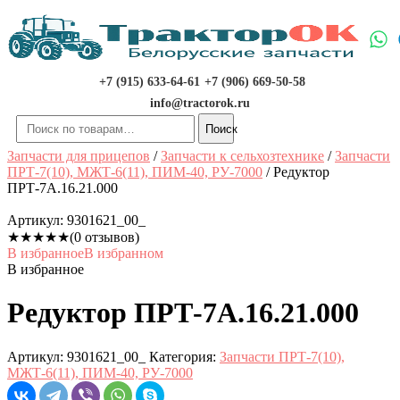
Перейти
к
содержимому
+7 (915) 633-64-61
+7 (906) 669-50-58
info@tractorok.ru
Искать:
Поиск
Запчасти для прицепов
/
Запчасти к сельхозтехнике
/
Запчасти
ПРТ-7(10), МЖТ-6(11), ПИМ-40, РУ-7000
/ Редуктор
ПРТ-7А.16.21.000
Артикул:
9301621_00_
★
★
★
★
★
(0 отзывов)
В избранное
В избранном
В избранное
Редуктор ПРТ-7А.16.21.000
Артикул:
9301621_00_
Категория:
Запчасти ПРТ-7(10),
МЖТ-6(11), ПИМ-40, РУ-7000