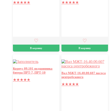
★
★
★
★
★
★
★
★
★
★
В корзину
В корзину
Корпус 09.101 подшипника
битера ПРТ-7, ПРТ-10
Вал МЖТ-16.40.00.607 насоса
центробежного
★
★
★
★
★
★
★
★
★
★