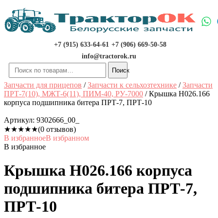
Перейти
к
содержимому
+7 (915) 633-64-61
+7 (906) 669-50-58
info@tractorok.ru
Искать:
Поиск
Запчасти для прицепов
/
Запчасти к сельхозтехнике
/
Запчасти
ПРТ-7(10), МЖТ-6(11), ПИМ-40, РУ-7000
/ Крышка Н026.166
корпуса подшипника битера ПРТ-7, ПРТ-10
Артикул:
9302666_00_
★
★
★
★
★
(0 отзывов)
В избранное
В избранном
В избранное
Крышка Н026.166 корпуса
подшипника битера ПРТ-7,
ПРТ-10