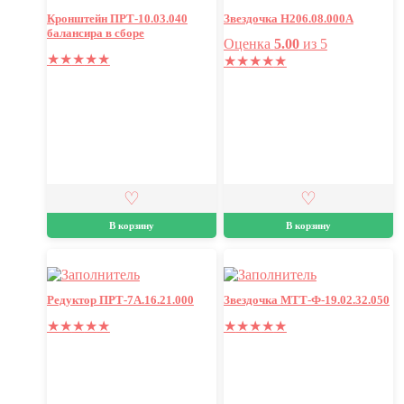
Кронштейн ПРТ-10.03.040
Звездочка Н206.08.000А
балансира в сборе
Оценка
5.00
из 5
★
★
★
★
★
★
★
★
★
★
В корзину
В корзину
Редуктор ПРТ-7А.16.21.000
Звездочка МТТ-Ф-19.02.32.050
★
★
★
★
★
★
★
★
★
★