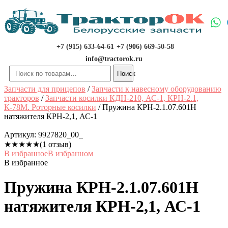
Перейти
к
содержимому
+7 (915) 633-64-61
+7 (906) 669-50-58
info@tractorok.ru
Искать:
Поиск
Запчасти для прицепов
/
Запчасти к навесному оборудованию
тракторов
/
Запчасти косилки КДН-210, АС-1, КРН-2.1,
К-78М. Роторные косилки
/ Пружина КРН-2.1.07.601Н
натяжителя КРН-2,1, АС-1
Артикул:
9927820_00_
★
★
★
★
★
(1 отзыв)
В избранное
В избранном
В избранное
Пружина КРН-2.1.07.601Н
натяжителя КРН-2,1, АС-1