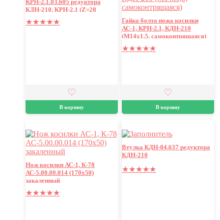
КРН-2.1.03.605 редуктора
КДН-210, КРН-2,1 (Z=28
коническая)
Гайка болта ножа косилки
★
★
★
★
★
АС-1, КРН-2.1, КДН-210
(М14х1,5, самоконтрящаяся)
★
★
★
★
★
В корзину
В корзину
Втулка КДН-04.637 редуктора
КДН-210
Нож косилки АС-1, К-78
★
★
★
★
★
АС-5.00.00.014 (170х50)
закаленный
★
★
★
★
★