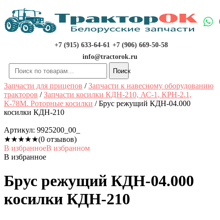
Перейти
к
содержимому
+7 (915) 633-64-61
+7 (906) 669-50-58
info@tractorok.ru
Искать:
Поиск
Запчасти для прицепов
/
Запчасти к навесному оборудованию
тракторов
/
Запчасти косилки КДН-210, АС-1, КРН-2.1,
К-78М. Роторные косилки
/ Брус режущий КДН-04.000
косилки КДН-210
Артикул:
9925200_00_
★
★
★
★
★
(0 отзывов)
В избранное
В избранном
В избранное
Брус режущий КДН-04.000
косилки КДН-210