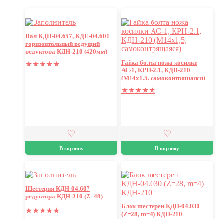
Вал КДН-04.657, КДН-04.601
горизонтальный ведущий
редуктора КДН-210 (420мм)
Гайка болта ножа косилки
★
★
★
★
★
АС-1, КРН-2.1, КДН-210
(М14х1,5, самоконтрящаяся)
★
★
★
★
★
В корзину
В корзину
Шестерня КДН-04.607
редуктора КДН-210 (Z=49)
Блок шестерен КДН-04.030
★
★
★
★
★
(Z=28, m=4) КДН-210