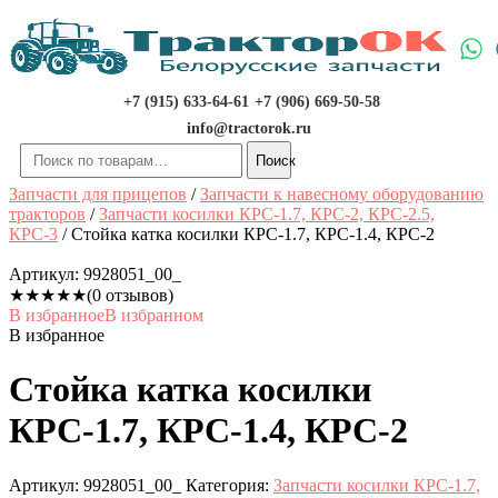
Перейти
к
содержимому
+7 (915) 633-64-61
+7 (906) 669-50-58
info@tractorok.ru
Искать:
Поиск
Запчасти для прицепов
/
Запчасти к навесному оборудованию
тракторов
/
Запчасти косилки КРС-1.7, КРС-2, КРС-2.5,
КРС-3
/ Стойка катка косилки КРС-1.7, КРС-1.4, КРС-2
Артикул:
9928051_00_
★
★
★
★
★
(0 отзывов)
В избранное
В избранном
В избранное
Стойка катка косилки
КРС-1.7, КРС-1.4, КРС-2
Артикул:
9928051_00_
Категория:
Запчасти косилки КРС-1.7,