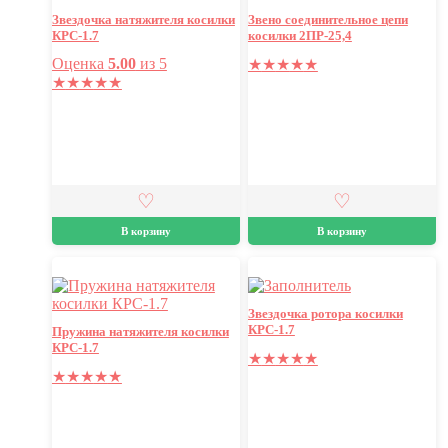
Звездочка натяжителя косилки
Звено соединительное цепи
КРС-1.7
косилки 2ПР-25,4
Оценка
5.00
из 5
★
★
★
★
★
★
★
★
★
★
В корзину
В корзину
Звездочка ротора косилки
КРС-1.7
Пружина натяжителя косилки
КРС-1.7
★
★
★
★
★
★
★
★
★
★