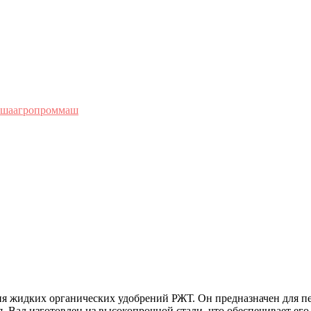
ршаагропроммаш
я жидких органических удобрений РЖТ. Он предназначен для пе
 Вал изготовлен из высокопрочной стали, что обеспечивает его