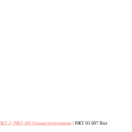
 РЖТ-3, РЖТ-4М Оршаагропроммаш
/ РЖТ 03 607 Вал