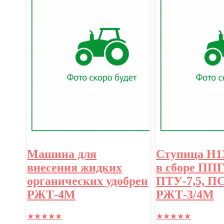
Машина для
Ступица Н13
внесения жидких
в сборе ППГ
органических удобрен
ПТУ-7,5, ПС
РЖТ-4М
РЖТ-3/4М
★
★
★
★
★
★
★
★
★
★