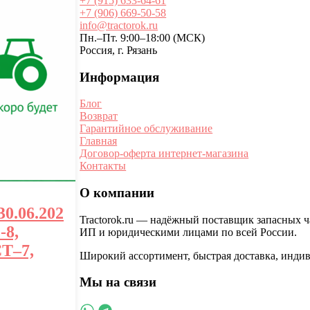
+7 (915) 633-64-61
+7 (906) 669-50-58
info@tractorok.ru
Пн.–Пт. 9:00–18:00 (МСК)
Россия, г. Рязань
Информация
Блог
Возврат
Гарантийное обслуживание
Главная
Договор-оферта интернет-магазина
Контакты
О компании
0.06.202
Tractorok.ru — надёжный поставщик запасных ч
-8,
ИП и юридическими лицами по всей России.
Т–7,
Широкий ассортимент, быстрая доставка, инди
Мы на связи