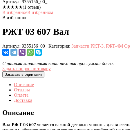
Артикул:
9355156_00_
★
★
★
★
★
(1 отзыв)
В избранное
В избранном
В избранное
РЖТ 03 607 Вал
Артикул:
9355156_00_
Категория:
Запчасти РЖТ-3, РЖТ-4М О
С нашими запчастями ваша техника прослужит долго.
Задать вопрос по товару
Заказать в один клик
Описание
Отзывы
Оплата
Доставка
Описание
Вал РЖТ 03 607
является важной деталью машины для внесени
машины, обеспечивая равномерное внесение удобрений на поля.