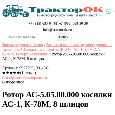
Перейти
к
содержимому
+7 (915) 633-64-61
+7 (906) 669-50-58
info@tractorok.ru
Искать:
Поиск
Запчасти для прицепов
/
Запчасти к навесному оборудованию
тракторов
/
Запчасти косилки КДН-210, АС-1, КРН-2.1,
К-78М. Роторные косилки
/ Ротор АС-5.05.00.000 косилки
АС-1, К-78М, 8 шлицов
Артикул:
9927209_00_-АС
★
★
★
★
★
(1 отзыв)
В избранное
В избранном
В избранное
Ротор АС-5.05.00.000 косилки
АС-1, К-78М, 8 шлицов