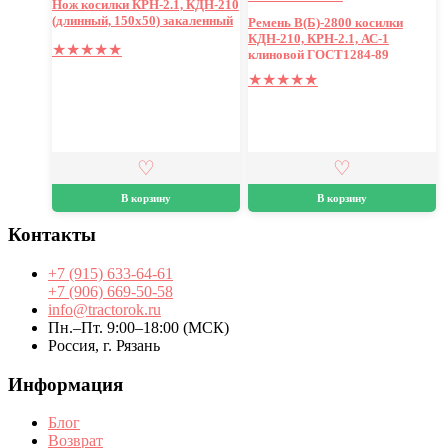
Нож косилки КРН-2.1, КДН-210
(длинный, 150х50) закаленный
Ремень B(Б)-2800 косилки
КДН-210, КРН-2.1, АС-1
★
★
★
★
★
клиновой ГОСТ1284-89
★
★
★
★
★
В корзину
В корзину
Контакты
+7 (915) 633-64-61
+7 (906) 669-50-58
info@tractorok.ru
Пн.–Пт. 9:00–18:00 (МСК)
Россия, г. Рязань
Информация
Блог
Возврат