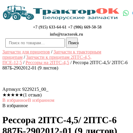
Перейти
к
содержимому
+7 (915) 633-64-61
+7 (906) 669-50-58
info@tractorok.ru
Искать:
Поиск
Запчасти для прицепов
/
Запчасти к тракторным
прицепам
/
Запчасти к прицепам 2ПТС-4,5,
ПСЕ-12,5
/
Рессоры на 2ПТС-4,5
/ Рессора 2ПТС-4,5/ 2ПТС-6
887Б-2902012-01 (9 листов)
Артикул:
9229215_00_
★
★
★
★
★
(1 отзыв)
В избранное
В избранном
В избранное
Рессора 2ПТС-4,5/ 2ПТС-6
887Б-2902012-01 (9 листов)