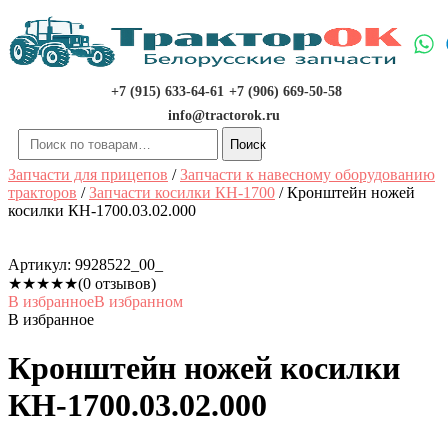
Перейти
к
содержимому
+7 (915) 633-64-61
+7 (906) 669-50-58
info@tractorok.ru
Искать:
Поиск
Запчасти для прицепов
/
Запчасти к навесному оборудованию
тракторов
/
Запчасти косилки КН-1700
/ Кронштейн ножей
косилки КН-1700.03.02.000
Артикул:
9928522_00_
★
★
★
★
★
(0 отзывов)
В избранное
В избранном
В избранное
Кронштейн ножей косилки
КН-1700.03.02.000