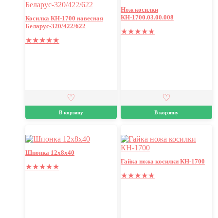
Нож косилки
КН-1700.03.00.008
Косилка КН-1700 навесная
Беларус-320/422/622
★
★
★
★
★
★
★
★
★
★
В корзину
В корзину
Шпонка 12х8х40
Гайка ножа косилки КН-1700
★
★
★
★
★
★
★
★
★
★