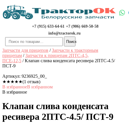
Перейти
к
содержимому
+7 (915) 633-64-61
+7 (906) 669-50-58
info@tractorok.ru
Искать:
Поиск
Запчасти для прицепов
/
Запчасти к тракторным
прицепам
/
Запчасти к прицепам 2ПТС-4,5,
ПСЕ-12,5
/ Клапан слива конденсата ресивера 2ПТС-4.5/
ПСТ-9
Артикул:
9236925_00_
★
★
★
★
★
(1 отзыв)
В избранное
В избранном
В избранное
Клапан слива конденсата
ресивера 2ПТС-4.5/ ПСТ-9