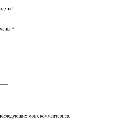
одход!
ечены
*
ля последующих моих комментариев.