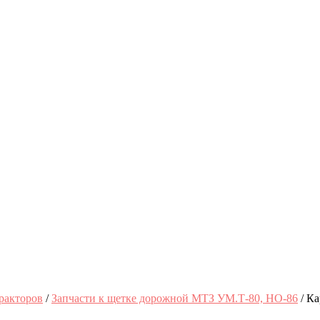
ракторов
/
Запчасти к щетке дорожной МТЗ УМ.Т-80, НО-86
/ К