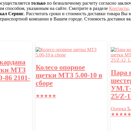
 осуществляется
только
по безналичному расчету согласно заклю
ым способом, указанным на сайте. Смотрите в разделе
Контакты
.
кал Сервис
. Рассчитать сроки и стоимость доставки товара Вы
 транспортной компании в Вашем городе. Стоимость доставки вкл
 кардана
Колесо опорное
тки МТЗ
Пара 
щетки МТЗ 5.00-10 в
-86 2101-
шесте
сборе
УМ.Т-
25/Z-1
★
★
★
★
★
Оценка
5
★
★
★
★