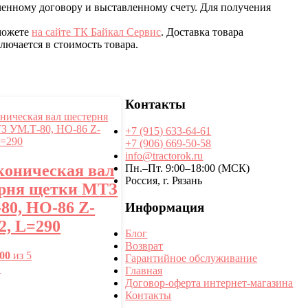
ченному договору и выставленному счету. Для получения
 можете
на сайте ТК Байкал Сервис
. Доставка товара
ючается в стоимость товара.
Контакты
+7 (915) 633-64-61
+7 (906) 669-50-58
info@tractorok.ru
коническая вал
Пн.–Пт. 9:00–18:00 (МСК)
Россия, г. Рязань
рня щетки МТЗ
80, НО-86 Z-
Информация
2, L=290
Блог
Возврат
.00
из 5
Гарантийное обслуживание
★
Главная
Договор-оферта интернет-магазина
Контакты