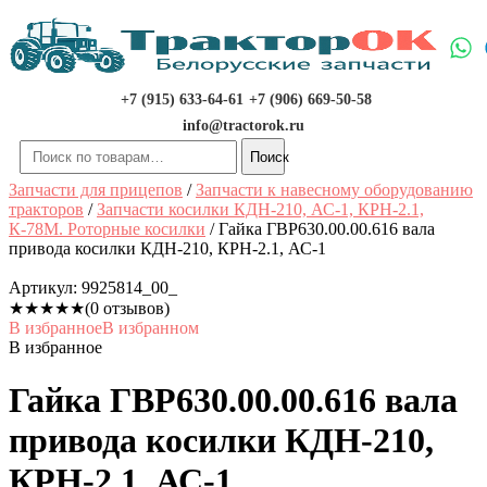
Перейти
к
содержимому
+7 (915) 633-64-61
+7 (906) 669-50-58
info@tractorok.ru
Искать:
Поиск
Запчасти для прицепов
/
Запчасти к навесному оборудованию
тракторов
/
Запчасти косилки КДН-210, АС-1, КРН-2.1,
К-78М. Роторные косилки
/ Гайка ГВР630.00.00.616 вала
привода косилки КДН-210, КРН-2.1, АС-1
Артикул:
9925814_00_
★
★
★
★
★
(0 отзывов)
В избранное
В избранном
В избранное
Гайка ГВР630.00.00.616 вала
привода косилки КДН-210,
КРН-2.1, АС-1