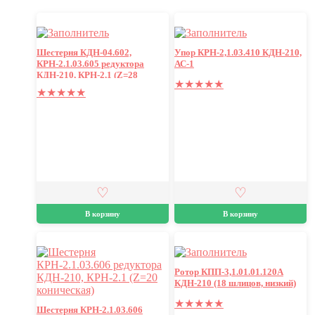
Шестерня КДН-04.602,
Упор КРН-2,1.03.410 КДН-210,
КРН-2.1.03.605 редуктора
АС-1
КДН-210, КРН-2,1 (Z=28
★
★
★
★
★
коническая)
★
★
★
★
★
В корзину
В корзину
Ротор КПП-3,1.01.01.120А
КДН-210 (18 шлицов, низкий)
★
★
★
★
★
Шестерня КРН-2.1.03.606