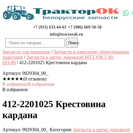
Перейти
к
содержимому
+7 (915) 633-64-61
+7 (906) 669-50-58
info@tractorok.ru
Искать:
Поиск
Запчасти для прицепов
/
Запчасти к навесному оборудованию
тракторов
/
Запчасти к щетке дорожной МТЗ УМ.Т-80,
НО-86
/ 412-2201025 Крестовина кардана
Артикул:
9929304_00_
★
★
★
★
★
(0 отзывов)
В избранное
В избранном
В избранное
412-2201025 Крестовина
кардана
Артикул:
9929304_00_
Категория:
Запчасти к щетке дорожной