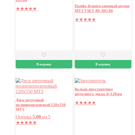
Цапфа фланец опорный щетки
★
★
★
★
★
МТЗ УМ.Т-80, НО-86
★
★
★
★
★
В корзину
В корзину
Кольцо проставочное
щеточного диска d=120мм
Диск щеточный
★
★
★
★
★
полипропиленовый 120х550
МТЗ
Оценка
5.00
из 5
★
★
★
★
★