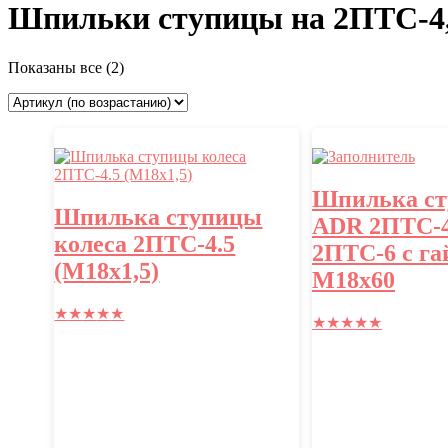
Шпильки ступицы на 2ПТС-4
Показаны все (2)
Шпилька с
Шпилька ступицы
ADR 2ПТС-4
колеса 2ПТС-4.5
2ПТС-6 с га
(М18х1,5)
М18х60
★
★
★
★
★
★
★
★
★
★