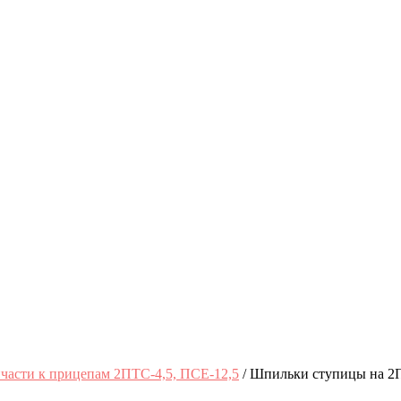
части к прицепам 2ПТС-4,5, ПСЕ-12,5
/ Шпильки ступицы на 2